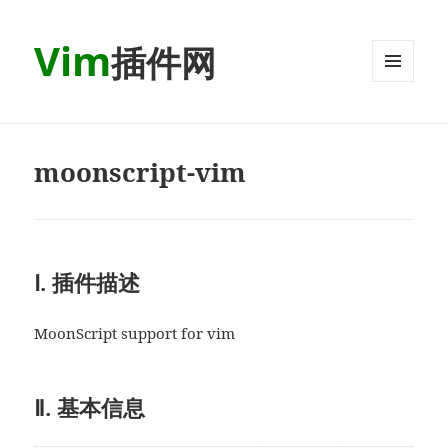
Vim
插件网
MENU
AND
WIDGETS
moonscript-vim
Ⅰ. 插件描述
MoonScript support for vim
Ⅱ. 基本信息