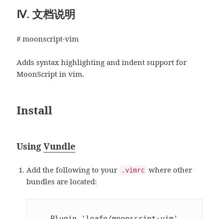
Ⅳ. 文档说明
# moonscript-vim
Adds syntax highlighting and indent support for
MoonScript in vim.
Install
Using
Vundle
Add the following to your
where other
.vimrc
bundles are located: